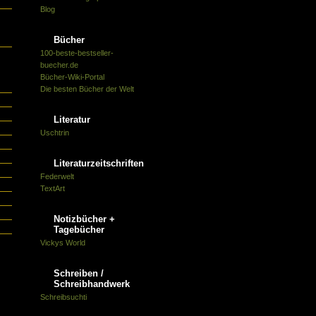
Blog
Bücher
100-beste-bestseller-
buecher.de
Bücher-Wiki-Portal
n
Die besten Bücher der Welt
Literatur
Uschtrin
Literaturzeitschriften
Federwelt
TextArt
Notizbücher +
n
Tagebücher
Vickys World
Schreiben /
Schreibhandwerk
Schreibsuchti