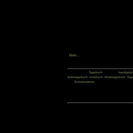
Wer ein besonderes Tagebuch oder Notizbuch 
erlesene Bücher aus Fell oder Leder.
Das An
nun erheblich erweitert und bietet
neue Bücher an aus echtem
Wasserbüffelleder und
Rindsleder mit interessanten
Details.
Mehr…
Kategorie:
Tagebuch
Tags:
handgefert
ledertagebuch
,
notizbuch
,
Reisetagebuch
,
Tag
Kommentieren