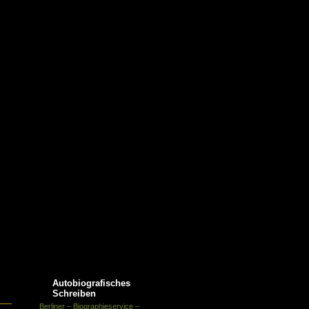
Texte /
Sitemap Schreibjournal
röffentlichungen /
eferenzen Helen
Power-Englert
n für Autoren
Autobiografisches
Schreiben
Berliner – Biographieservice –