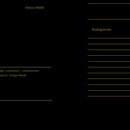
Sitemap Schreibjournal
Texte / Veröffentlichungen /
sucht, findet bei
Vickys World
Referenzen Helen Power-
gebotsspektrum hat Markus Neu
Englert
Kategorien
Autobiographisches Schreibe
Buchtipps
Buchtipps Tagebuch
Internettes
Journal
Notizbücher
Ratgeber
igt
,
Lederbuch
,
Lederbücher
,
ebuch
,
Vickys World
Schreibratgeber
Tagebuch
Weblogs
Wissenschaftliches Schreibe