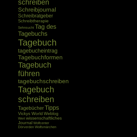
schreiben
Schreibjournal
Schreibratgeber
Schreibtherapie
Tag des
Sehnsucht
Tagebuchs
Tagebuch
tagebucheintrag
Tagebuchformen
Tagebuch
führen
tagebuchschreiben
Tagebuch
schreiben
Tipps
Tagebücher
Vickys World
Weblog
wissenschaftliches
Wert
Journal
Wolfcenter
Dörverden
Wolfsmärchen