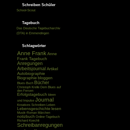
Schreiben Schüler
School-Scout
Tagebuch
Das Deutsche Tagebucharchiv
(DTA) in Emmendingen
Schlagwörter
Anne Frank
Anne
Frank Tagebuch
Anregungen
Arbeitsjournal
Artikel
Autobiographie
Biographie
bloggen
Bücher
Blues-Buch
Christoph Krelle
Dem Blues auf
den Fersen
Erfolgstagebuch
Ideen
Journal
und Impulse
Kreatives Schreiben
Leben
Lebensgeschichte
lesen
Musik-Roman
Märchen
notizbuch
Online-Tagebuch
Richard Koechli
Schreibanregungen