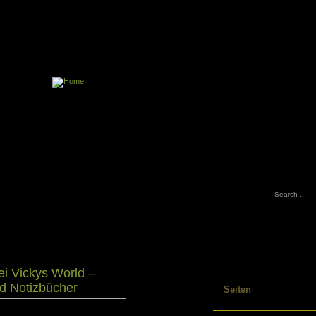
Impressum
Ve
R
Schreibjournal
Tagebuch Tipps und allerlei Anregunge
ei Vickys World –
d Notizbücher
Seiten
Impressum