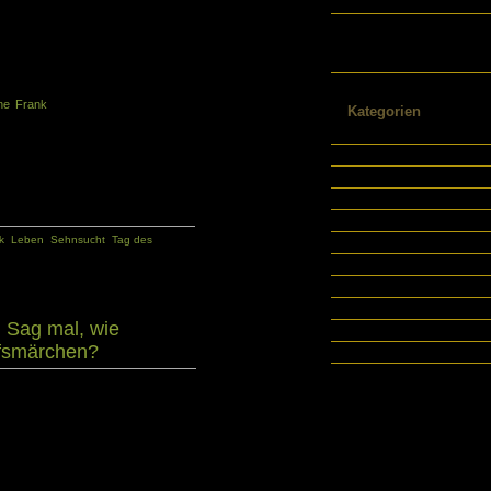
Sitemap Schreibjournal
Texte / Veröffentlichungen /
e Wunsch nach Freiheit. Wir sehnen
Referenzen Helen Power-
mit wir uns im Einklang mit unseren
Englert
lten können, brauchen wir genügend
ogen sind und es wenig oder keinen
ne Frank
, dann bleibt nur noch das
Kategorien
ühlen einen gewissen Spielraum zu
Autobiographisches Schreibe
nern wir uns deshalb an Anne Frank
Buchtipps
t.
Buchtipps Tagebuch
Internettes
Journal
k
,
Leben
,
Sehnsucht
,
Tag des
Notizbücher
Ratgeber
Schreibratgeber
Tagebuch
: Sag mal, wie
Weblogs
lfsmärchen?
Wissenschaftliches Schreibe
e, der kann sich von dem Büchlein
reiben: Wie schreibe ich ein Wo
pirieren lassen. Allerdings wird der
 schmalen Band keine Anleitungen,