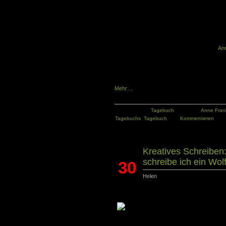
In jedem von uns uns schlummert der stark
uns nach einem selbst bestimmten Leben. Da
Anlagen, Vorstellungen und Wünschen entfa
Freiraum. Wenn die Grenzen jedoch eng gez
Freiraum zur Entfaltung gibt, so wie bei
An
Tagebuch als Ersatz, um Gedanken und Gef
gewähren. Am Tag des Tagebuchs 2017 erin
und die Bedeutung von Sehnsucht und Freihei
Mehr…
Kategorie:
Tagebuch
Tags:
Anne Fran
Tagebuchs
,
Tagebuch
Kommentieren
Kreatives Schreiben
schreibe ich ein Wo
30
Helen
Nov.
Wer ein (Wolfs-) Märchen schreiben möcht
„Kreatives Sch
lfsmärchen?“ ins
Leser in diesem