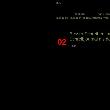
Mehr…
Kategorie:
Tagebuch
Tags:
Anne Fran
Tagebuchs
,
Tagebuch
,
Tagebuchformen
,
Wert
Besser Schreiben i
Schreibjournal als d
02
Helen
Juni
Wissenschaftliches Schreiben ist gefragt wä
Hausarbeiten und vor allem das Verfass
erfordern von dir einiges an Schreibkompeten
jedoch gelernt sein, da du formale Vorgaben
berücksichtigen und anwenden sollst. Dabe
Ton zu treffen und deine Argumentation 
präsentieren. Angestrebt wird ein lesensw
Anforderungen gerecht wird und dennoch 
Ausdruck bringt. Angesichts von solc
wissenschaftlichen Texten, kann es sch
besonders wenn dir die Übung noch fehlt,
selbstkritisch ist oder du gleich ausge
Schreibjournal oder wissenschaftliches Jour
und dich dabei unterstützen, die erforderliche