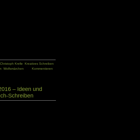
twa perfekte Pläne für das Schreiben
 Geschichten finden. Vielmehr kann
ser selbst entscheiden, wie er ein
. Es handelt sich also bei dem Buch
ypischen Schreibratgeber mit einer
itt Anleitung. Stattdessen verfolgt
e
seinen ganz eigenen Ansatz des
ibens und bietet dem Leser auf 76
 und Übungen als Anregung für eigene
Christoph Krelle
,
Kreatives Schreiben
,
n
,
Wolfsmärchen
Kommentieren
2016 – Ideen und
ch-Schreiben
kt, um sich näher mit dem Tagebuch-
buch führen? Was bringt es? Welche
en? Rund um das Thema Tagebuch gibt
iche Vorstellungen und Meinungen. Ob
t du natürlich nur für dich selbst