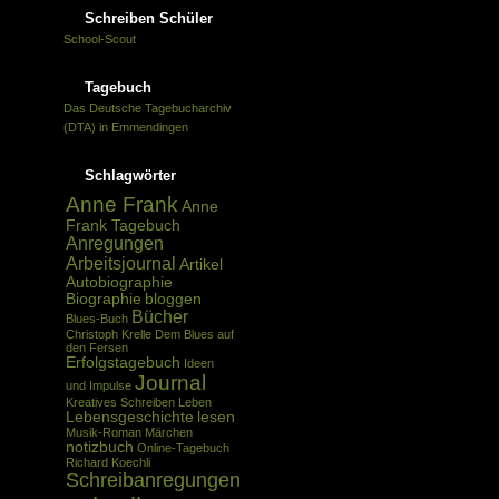
Schreiben Schüler
School-Scout
Tagebuch
Das Deutsche Tagebucharchiv
(DTA) in Emmendingen
Schlagwörter
Anne Frank
Anne
Frank Tagebuch
Anregungen
Arbeitsjournal
Artikel
Autobiographie
Biographie
bloggen
Bücher
Blues-Buch
Christoph Krelle
Dem Blues auf
den Fersen
Erfolgstagebuch
Ideen
Journal
und Impulse
Kreatives Schreiben
Leben
Lebensgeschichte
lesen
Musik-Roman
Märchen
notizbuch
Online-Tagebuch
Richard Koechli
Schreibanregungen