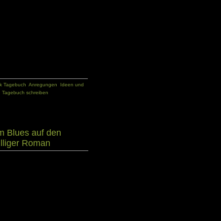
l aus, falls du noch nicht Tagebuch
le interessante Artikel. Allerdings sind
 diversen Websites oder Blogs. Eine
 hier zusammengestellt. Diese Ideen
eigen unterschiedliche Aspekte des
legenheit, um über das Phänomen
 für das eigene Schreiben zu holen.
k Tagebuch
,
Anregungen
,
Ideen und
,
Tagebuch schreiben
m Blues auf den
illiger Roman
ngen in „Dem Blues auf den Fersen.“
lt er Fred Loosli, ein Gitarrist und
 Mittelpunkt der Geschichte. Dabei
lues-Pionieren, die ihren Weg trotz
sli, der sich am Wendepunkt seiner