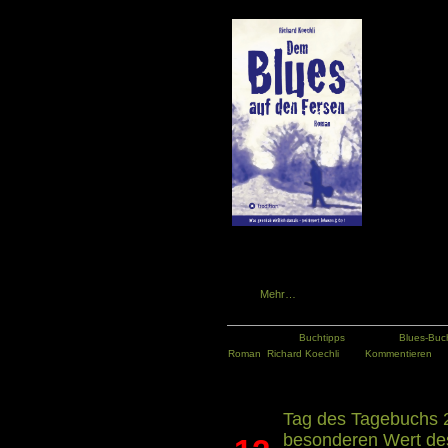
Ausgerechnet j
ihm einen betr
verlässt Fred 
Spaziergang i
Dabei begibt
Expeditions
Urquellen de
Wesenskern d
Hoffnung und M
dem ursprüngli
nicht nur ein
seinen Weg, er
Mythen und Kl
Denn obwohl Musik überall in der Luft liegt
Dämonen im Unterholz zu kauern. Ist etwa de
hier eigentlich die Musik? Ist der Blues he
böse?
Mehr…
Kategorie:
Buchtipps
Tags:
Blues-Buc
Roman
,
Richard Koechli
Kommentieren
Tag des Tagebuchs 
besonderen Wert de