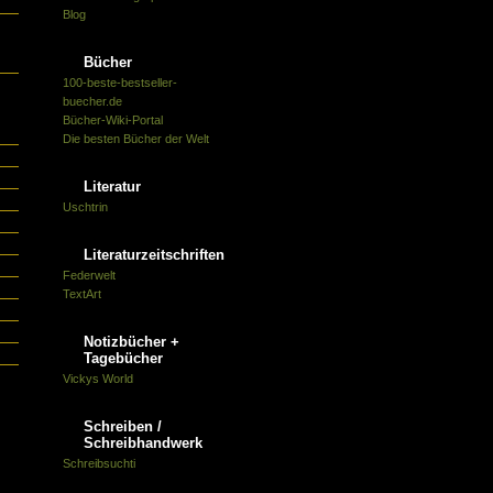
Blog
Bücher
100-beste-bestseller-
buecher.de
Bücher-Wiki-Portal
n
Die besten Bücher der Welt
Literatur
Uschtrin
Literaturzeitschriften
Federwelt
TextArt
Notizbücher +
n
Tagebücher
Vickys World
Schreiben /
Schreibhandwerk
Schreibsuchti