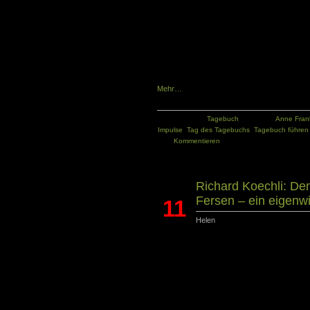
beantworten oder du probierst es einfach ma
schreibst. Jedenfalls findest du im Internet vie
die Artikel weit verstreut im Netz und auf
kleine Auswahl an Artikeln habe ich deshalb
und Impulse zum Tag des Tagebuchs 2016 z
Tagebuchführens und sind eine gute Ge
Tagebuch nachzudenken und sich Anregungen
Mehr…
Kategorie:
Tagebuch
Tags:
Anne Fran
Impulse
,
Tag des Tagebuchs
,
Tagebuch führen
Kommentieren
Richard Koechli: De
Fersen – ein eigenw
11
Helen
Nov.
Richard Koechli bringt die Seiten zum Schwi
In seinem autobiografischen Musik-Roman stel
Sänger aus dem Nordwesten der USA, in den
spannt der Autor einen Bogen zwischen den B
manchen Widrigkeiten fanden, und Fred Loo
Karriere befindet.