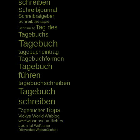
schreiben
Schreibjournal
Schreibratgeber
Schreibtherapie
Tag des
Sehnsucht
Tagebuchs
Tagebuch
tagebucheintrag
Tagebuchformen
Tagebuch
führen
tagebuchschreiben
Tagebuch
schreiben
Tipps
Tagebücher
Vickys World
Weblog
wissenschaftliches
Wert
Journal
Wolfcenter
Dörverden
Wolfsmärchen