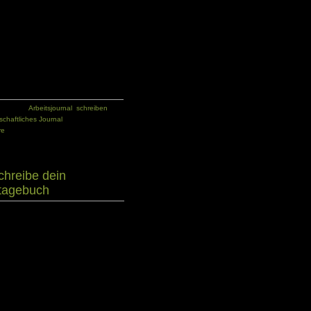
e von einem guten Sprachstil gelten
s Schreibhandwerk und die Anwendung
 lediglich die Rahmenbedingungen.
llsreichtum und deinen Schreibstil
Tags:
Arbeitsjournal
,
schreiben
,
schaftliches Journal
,
re
hreibe dein
stagebuch
Dann kannst du entweder selbst ein
in spezielles Tagebuch mit Platz für
nberger hat ein entsprechendes
eitet dich ein Jahr lang und bringt
urchdachte Gliederung. Spezielle
können als Anregung für deine