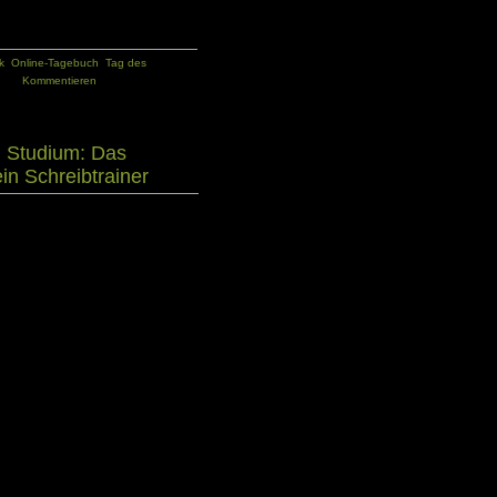
k
,
Online-Tagebuch
,
Tag des
Kommentieren
m Studium: Das
ein Schreibtrainer
hrend des Studiums. Seminararbeiten,
en von Studienabschlussarbeiten
z. Wissenschaftliches Schreiben will
 und Richtlinien beim Schreibprozess
i gilt es, stets einen angemessenen
schlüssig und nachvollziehbar zu
erter Text, der wissenschaftlichen
deine eigenständige Leistung zum
hen Vorgaben und Ansprüchen an
nell zu Schreibhemmungen kommen,
 deine eigene Erwartungshaltung zu
reifte Ergebnisse erwartest. Ein
nal kann dich beim Studium begleiten
n Schreibfertigkeiten schon frühzeitig