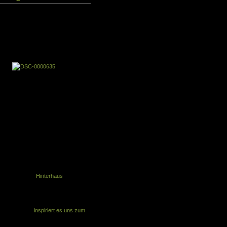
eres. Beim ersten Anblick sehen wir
eben die
leeren Seiten, die diese
t
h
 So
st
.
s,
r Lebensraum im
Hinterhaus
beengt
ie frei entfalten und in ihrem
tizbuch wurde ein wertvolles und
s erinnert uns jedes Jahr an den
 und zugleich
inspiriert es uns zum