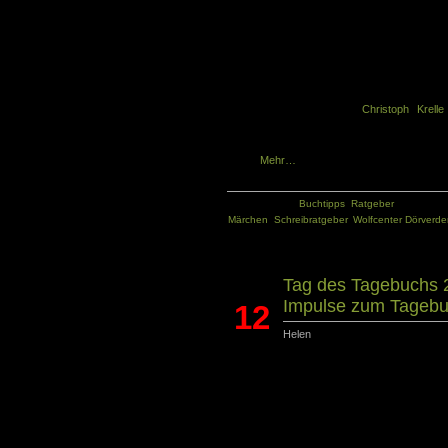
Leitfäden oder e
von Märchen oder
und soll der Le
Märchen schreibt
nicht um einen t
Schritt-für-Schr
Christoph Krell
kreativen Schre
Seiten Beispiele
Texte.
Mehr…
Kategorie:
Buchtipps
,
Ratgeber
Tags:
Märchen
,
Schreibratgeber
,
Wolfcenter Dörverde
Tag des Tagebuchs 
Impulse zum Tagebu
12
Helen
Juni
Der Tag des Tagebuchs ist ein guter Zeitpun
Schreiben zu beschäftigen. Warum ein Tage
Möglichkeiten gibt es ein Tagebuch zu führ
es viele Fragen aber auch sehr unterschiedl
sich das Tagebuch schreiben lohnt, kanns