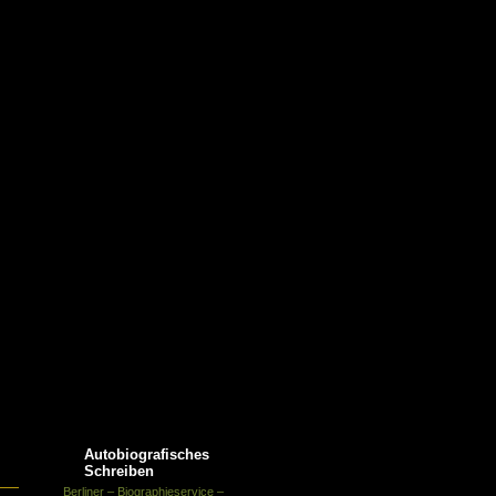
Texte /
Sitemap Schreibjournal
röffentlichungen /
eferenzen Helen
Power-Englert
n für Autoren
Autobiografisches
Schreiben
Berliner – Biographieservice –