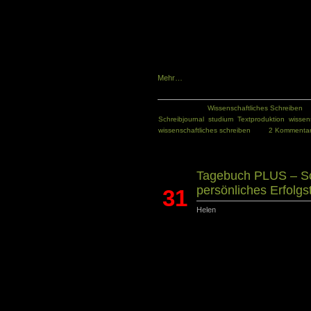
zu trainieren. Denn die wesentlichen Aspekt
auch für das Schreiben im Studium. Solide
von wissenschaftlichen Grundlagen bilden
Deine Texte werden erst durch dein Einfa
lebendig und lesenswert.
Mehr…
Kategorie:
Wissenschaftliches Schreiben
Schreibjournal
,
studium
,
Textproduktion
,
wissen
wissenschaftliches schreiben
2 Kommenta
Tagebuch PLUS – Sc
persönliches Erfolg
31
Helen
Dez.
Du möchtest ein Erfolgstagebuch führen? 
Notizbuch dafür anlegen oder du gönnst dir e
deine Eintragungen. Alexander Brinke
Erfolgstagebuch konzipiert. Das Buch begl
Struktur in deine Gedanken durch eine d
Fragen regen zum Nachdenken an und 
Eintragungen dienen.