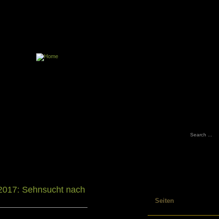
Impressum
Ve
R
Schreibjournal
Tagebuch Tipps und allerlei Anregunge
2017: Sehnsucht nach
Seiten
Impressum