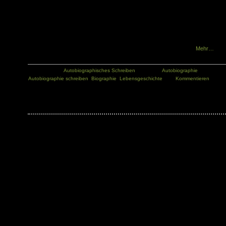
Menschen wichtig, durch eine Rückschau auf ihr Leben eine Bilanz zu ziehen od
zumindest die ungezählten Eindrücke des vergangenen Lebens zu ordnen u
dadurch besser zu verarbeiten bzw. überhaupt zu verstehen. Im Rückblick wi
die eigene Entwicklung sichtbar im Zusammenhang mit geschichtlichen u
gesellschaftlichen Ereignissen und Strömungen. Die eigene Lebensgeschichte 
schreiben ist somit ein Stückweit Zeitgeschichte und Identitätsarbeit.
Mehr…
Kategorie:
Autobiographisches Schreiben
Tags:
Autobiographie
,
Autobiographie schreiben
,
Biographie
,
Lebensgeschichte
Kommentieren