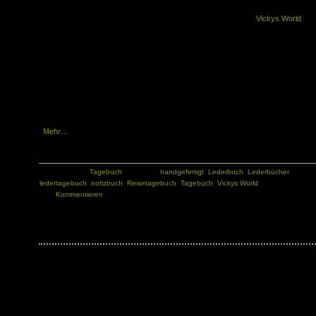
Wer ein besonderes Tagebuch oder Notizbuch sucht, findet bei
Vickys World
erlesene Bücher aus Fell oder Leder.
Das Angebotsspektrum hat Markus Neu
nun erheblich erweitert und bietet
neue Bücher an aus echtem
Wasserbüffelleder und
Rindsleder mit interessanten
Details.
Mehr…
Kategorie:
Tagebuch
Tags:
handgefertigt
,
Lederbuch
,
Lederbücher
,
ledertagebuch
,
notizbuch
,
Reisetagebuch
,
Tagebuch
,
Vickys World
Kommentieren