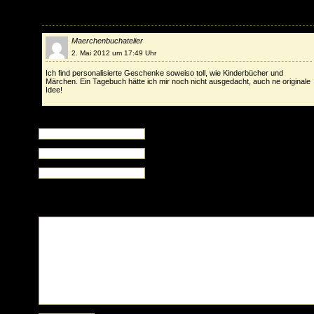
1 Kommentar
Maerchenbuchatelier
2. Mai 2012 um 17:49 Uhr
Ich find personalisierte Geschenke soweiso toll, wie Kinderbücher und
Märchen. Ein Tagebuch hätte ich mir noch nicht ausgedacht, auch ne originale
Idee!
Kommentar hinterlassen
Name (required)
E-Mail (wird nicht veröffentlicht , required)
Website (optional)
XHTML:
Sie können diese Tags nutzen: <a href="" title=""> <abbr title=""> <acronym title=""> <
<blockquote cite=""> <cite> <code> <del datetime=""> <em> <i> <q cite=""> <s> <strike>
<strong>