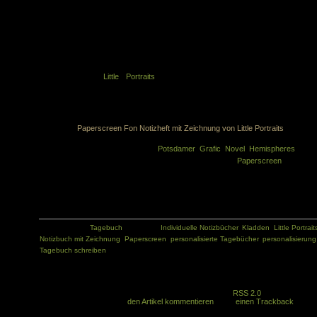
Little Portraits – Individuelle Notizbücher mit Zeichnung
Ein Bild besitzt viel Aussagekraft. Noch schöner ist ein stilvolles Portrait. So ist ei
individuelle Zeichnung eine Zierde für jedes Notizbuch und zugleich ein klein
Kunstwerk. Bei
Little Portraits
trifft künstlerisches Schaffen auf schö
Notizbücher von Format. Mehrere Künstler zeichnen die Portraits na
Bildvorlage. Eine besonders hübsche Form der Personalisierung.
Paperscreen Fon Notizheft mit Zeichnung von Little Portraits
Die Little Portraits sind aus der
Potsdamer Grafic Novel Hemispheres
herv
gegangen. Als Kooperationspartner konnte die Firma
Paperscreen
gewonne
werden. Die angebotenen Hefte und Bücher von Paperscreen werden 
Handarbeit hergestellt. Für die Individualisierung mit Portrait werden verschiede
Modelle angeboten, vom Notizheft bis zum Notizbuch.
Kategorie:
Tagebuch
Tags:
Individuelle Notizbücher
,
Kladden
,
Little Portrait
Notizbuch mit Zeichnung
,
Paperscreen
,
personalisierte Tagebücher
,
personalisierung
Tagebuch schreiben
Sie können alle Kommentare zu diesem Artikel über den
RSS 2.0
Feed
beobachten. Sie können
den Artikel kommentieren
, oder
einen Trackback
von
Ihrer Seite setzen.