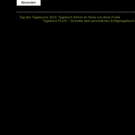
«
Tag des Tagebuchs 2014: Tagebuch führen im Sinne von Anne Frank
Tagebuch PLUS – Schreibe dein persönliches Erfolgstagebuch
© 2026 - Schreibjournal is proudly powered by
WordPress
Wordpress Templates
Presented by
Best Web Hosting
and
Case
Hosting by Sugarspace
-
Webdesign by Sugardesign