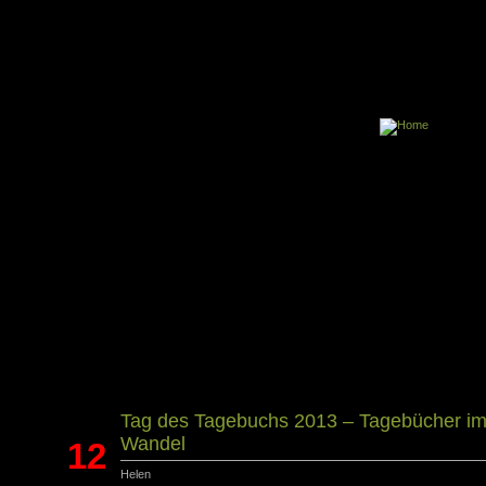
Tag des Tagebuchs 2013 – Tagebücher i
Wandel
12
Helen
Juni